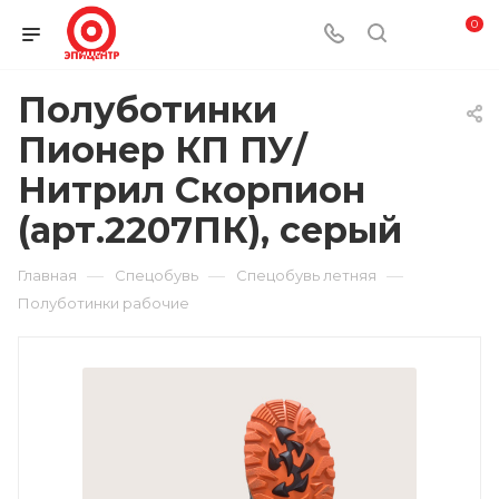
0
Полуботинки
Пионер КП ПУ/
Нитрил Скорпион
(арт.2207ПК), серый
—
—
—
Главная
Спецобувь
Спецобувь летняя
Полуботинки рабочие