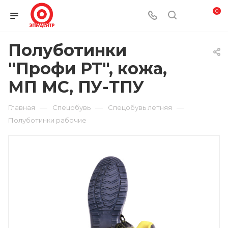
0
Полуботинки
"Профи РТ", кожа,
МП МС, ПУ-ТПУ
—
—
—
Главная
Спецобувь
Спецобувь летняя
Полуботинки рабочие