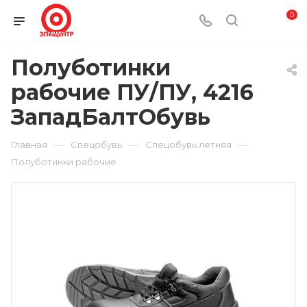
0
Полуботинки
рабочие ПУ/ПУ, 4216
ЗападБалтОбувь
—
—
—
Главная
Спецобувь
Спецобувь летняя
Полуботинки рабочие