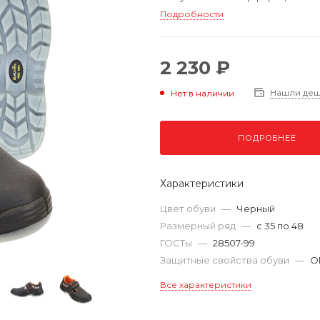
Подробности
2 230 ₽
Нашли де
Нет в наличии
ПОДРОБНЕЕ
Характеристики
Цвет обуви
—
Черный
Размерный ряд
—
с 35 по 48
ГОСТы
—
28507-99
Защитные свойства обуви
—
О
Все характеристики