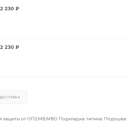
2 230
₽
2 230
₽
ДОСТАВКА
я защиты от ОПЗ,МВ,МВО Подкладка: типика. Подошва: