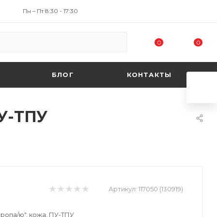
Пн – Пт 8:30 - 17:30
0
0
БЛОГ
КОНТАКТЫ
ПУ-ТПУ
Артикул:
117050 (130919)
ропа/ю", кожа, ПУ-ТПУ