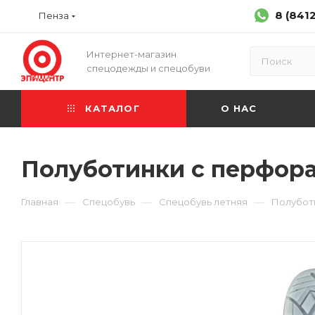
8 (841
Пенза
Интернет-магазин
спецодежды и спецобуви
КАТАЛОГ
О НАС
Полуботинки с перфора
—
—
—
Главная
Спецобувь
Спецобувь летняя
Полубот