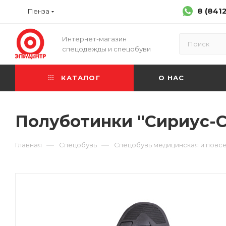
8 (841
Пенза
Интернет-магазин
спецодежды и спецобуви
КАТАЛОГ
О НАС
Полуботинки "Сириус-С
—
—
Главная
Спецобувь
Спецобувь медицинская и повс