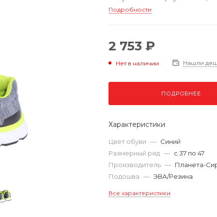
Подробности
2 753 ₽
Нашли де
Нет в наличии
ПОДРОБНЕЕ
Характеристики
Цвет обуви
—
Синий
Размерный ряд
—
с 37 по 47
Производитель
—
Планета-Си
Подошва
—
ЭВА/Резина
Все характеристики