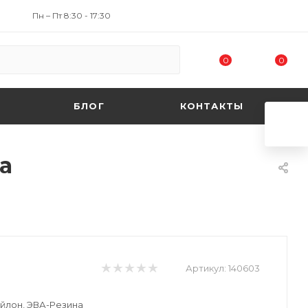
Пн – Пт 8:30 - 17:30
0
0
БЛОГ
КОНТАКТЫ
а
Артикул:
140603
ейлон, ЭВА-Резина