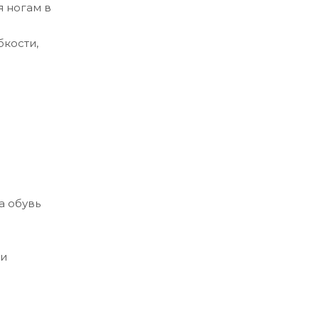
 ногам в
бкости,
а обувь
 и