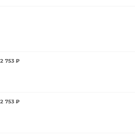
2 753
₽
2 753
₽