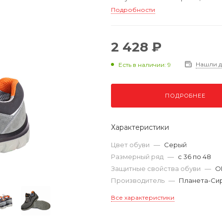
Подробности
2 428 ₽
Нашли 
Есть в наличии: 9
ПОДРОБНЕЕ
Характеристики
Цвет обуви
—
Серый
Размерный ряд
—
с 36 по 48
Защитные свойства обуви
—
О
Производитель
—
Планета-Си
Все характеристики