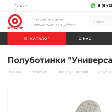
8 (841
Пенза
Интернет-магазин
спецодежды и спецобуви
КАТАЛОГ
О НАС
Полуботинки "Универсал
—
—
—
Главная
Спецобувь
Спецобувь летняя
Полубот