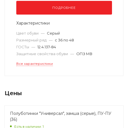
ПОДРОБНЕЕ
Характеристики
Цвет обуви
—
Серый
Размерный ряд
—
с 36 по 48
ГОСТы
—
12.4.137-84
Защитные свойства обуви
—
ОПЗ МВ
Все характеристики
Цены
Полуботинки "Универсал", замша (серые), ПУ-ПУ
(36)
Есть в наличии: 1