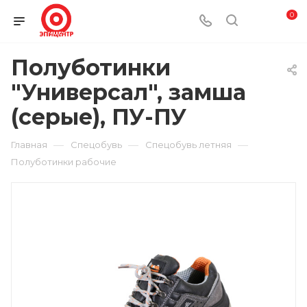
0
Полуботинки
"Универсал", замша
(серые), ПУ-ПУ
—
—
—
Главная
Спецобувь
Спецобувь летняя
Полуботинки рабочие