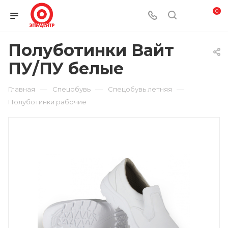
0
Полуботинки Вайт
ПУ/ПУ белые
—
—
—
Главная
Спецобувь
Спецобувь летняя
Полуботинки рабочие