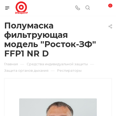
0
Полумаска
фильтрующая
модель "Росток-ЗФ"
FFP1 NR D
—
—
Главная
Средства индивидуальной защиты
—
Защита органов дыхания
Респираторы