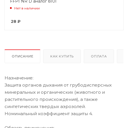
FFP1 NR D аналог 8101
Нет в наличии
28
₽
ОПИСАНИЕ
КАК КУПИТЬ
ОПЛАТА
Д
Назначение:
Защита органов дыхания от грубодисперсных
минеральных и органических (животного и
растительного происхождения), а также
синтетических твердых аэрозолей.
Номинальный коэффициент защиты 4.
Область применения: