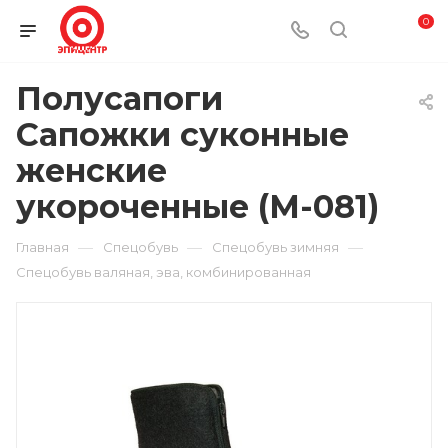
0
Полусапоги
Сапожки суконные
женские
укороченные (М-081)
—
—
—
Главная
Спецобувь
Спецобувь зимняя
Спецобувь валяная, эва, комбинированная