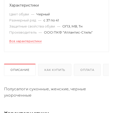
Характеристики
Цвет обуви
—
Черный
Размерный ряд
—
с 37 по 41
Защитные свойства обуви
—
ОПЗ, МВ, Тн
Производитель
—
ООО ПКФ "Атлантис-Стиль"
Все характеристики
ОПИСАНИЕ
КАК КУПИТЬ
ОПЛАТА
Д
Полусапоги суконные, женские, черные
укороченные