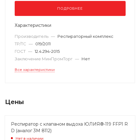
ПОДРОБНЕЕ
Характеристики
Производитель
—
Респираторный комплекс
ТР/ТС
—
019/2011
ГОСТ
—
12.4.294-2015
Заключение МинПромТорг
—
Нет
Все характеристики
Цены
Респиратор с клапаном выдоха ЮЛИЯ®-119 FFP1 R
D (аналог 3М 8112)
Нет в наличии