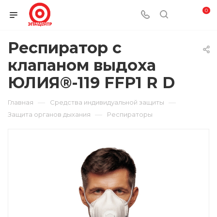
0
Респиратор с
клапаном выдоха
ЮЛИЯ®-119 FFP1 R D
—
—
Главная
Средства индивидуальной защиты
—
Защита органов дыхания
Респираторы