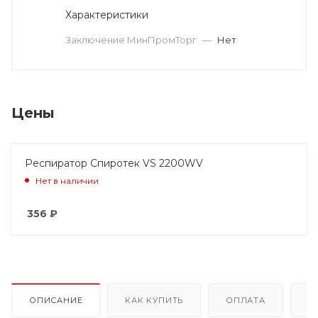
Характеристики
Заключение МинПромТорг
—
Нет
Цены
Респиратор Спиротек VS 2200WV
Нет в наличии
356
₽
ОПИСАНИЕ
КАК КУПИТЬ
ОПЛАТА
Д