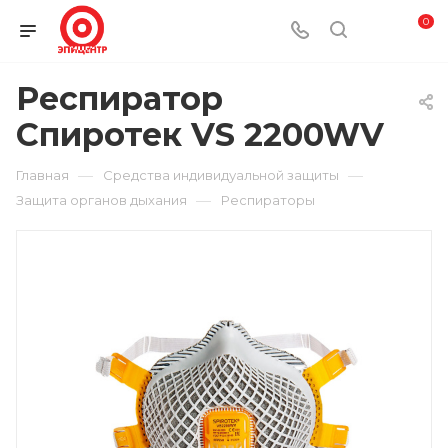
0
Респиратор
Спиротек VS 2200WV
—
—
Главная
Средства индивидуальной защиты
—
Защита органов дыхания
Респираторы