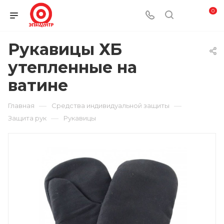
0
Рукавицы ХБ
утепленные на
ватине
—
—
Главная
Средства индивидуальной защиты
—
Защита рук
Рукавицы