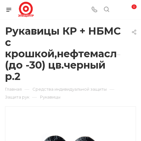
0
Рукавицы КР + НБМС
с
крошкой,нефтемаслост
(до -30) цв.черный
р.2
—
—
Главная
Средства индивидуальной защиты
—
Защита рук
Рукавицы