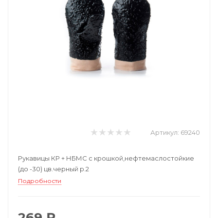
Артикул:
69240
Рукавицы КР + НБМС с крошкой,нефтемаслостойкие
(до -30) цв.черный р.2
Подробности
269 ₽