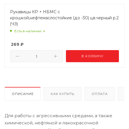
Рукавицы КР + НБМС с
крошкой,нефтемаслостойкие (до -30) цв.черный р.2
(ЧЗ)
Есть в наличии: 4
269
₽
В КОРЗИНУ
ОПИСАНИЕ
КАК КУПИТЬ
ОПЛАТА
Д
Для работы с агрессивными средами, а также
химической, нефтяной и лакокрасочной