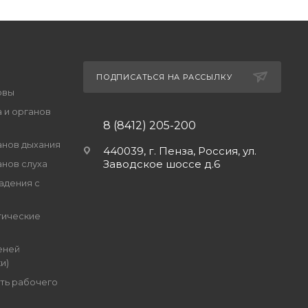
ПОДПИСАТЬСЯ НА РАССЫЛКУ
овы
 и органов
8 (8412) 205-200
анов дыхания
440039, г. Пенза, Россия, ул.
Заводское шоссе д.6
анов слуха
адения с
гические
еней
и)
ть рабочего