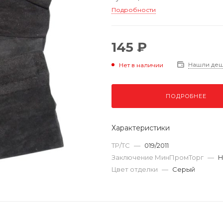
Подробности
145 ₽
Нашли де
Нет в наличии
ПОДРОБНЕЕ
Характеристики
ТР/ТС
—
019/2011
Заключение МинПромТорг
—
Н
Цвет отделки
—
Серый