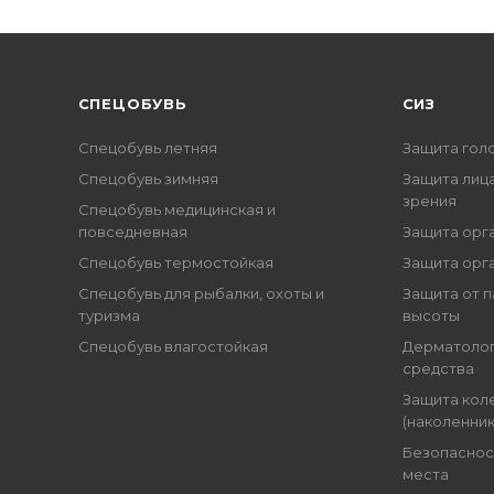
CПЕЦОБУВЬ
СИЗ
Спецобувь летняя
Защита гол
Спецобувь зимняя
Защита лица
зрения
Спецобувь медицинская и
повседневная
Защита орг
Спецобувь термостойкая
Защита орг
Спецобувь для рыбалки, охоты и
Защита от п
туризма
высоты
Спецобувь влагостойкая
Дерматоло
средства
Защита кол
(наколенник
Безопаснос
места