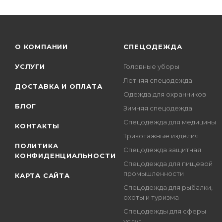
О КОМПАНИИ
СПЕЦОДЕЖДА
УСЛУГИ
Головные уборы
Летняя спецодежда
ДОСТАВКА И ОПЛАТА
Одежда для охранников
БЛОГ
Зимняя спецодежда
Спецодежда для медицины
КОНТАКТЫ
Трикотажные изделия
ПОЛИТИКА
Спецодежда защитная
КОНФИДЕНЦИАЛЬНОСТИ
Спецодежда для пищевой
промышленности
КАРТА САЙТА
Спецодежда для рыбалки,
охоты и туризма
Спецодежды для сферы
услуг