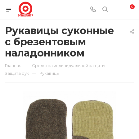
0
Рукавицы суконные
с брезентовым
наладонником
—
—
Главная
Средства индивидуальной защиты
—
Защита рук
Рукавицы