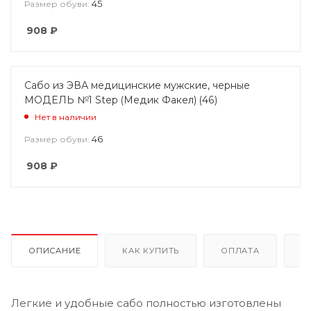
45
Размер обуви:
908
₽
Сабо из ЭВА медицинские мужские, черные
МОДЕЛЬ №1 Step (Медик Факел) (46)
Нет в наличии
46
Размер обуви:
908
₽
ОПИСАНИЕ
КАК КУПИТЬ
ОПЛАТА
Д
Легкие и удобные сабо полностью изготовлены