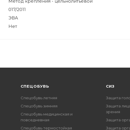
Метод крепления - цельнолитьевой
017/2011
ЭВА
Нет
CПЕЦОБУВЬ
СИЗ
Спецобувь летняя
Защита гол
Спецобувь зимняя
Защита лица
зрения
Спецобувь медицинская и
повседневная
Защита орг
Спецобувь термостойкая
Защита орг