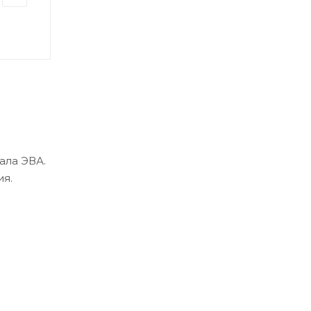
ала ЭВА.
ия.