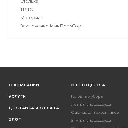
Стелька
ТР ТС
Материал
Заключение МинПромТорг
О КОМПАНИИ
СПЕЦОДЕЖДА
УСЛУГИ
Головные уборы
Летняя спецодежда
ДОСТАВКА И ОПЛАТА
Одежда для охранников
БЛОГ
Зимняя спецодежда