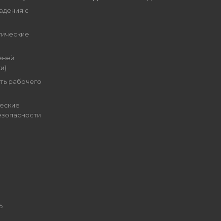
адения с
гические
еней
и)
ть рабочего
еские
езопасности
6