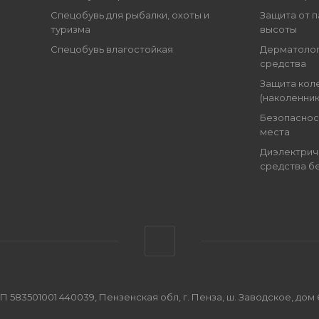
Спецобувь для рыбалки, охоты и
Защита от п
туризма
высоты
Спецобувь влагостойкая
Дерматоло
средства
Защита кол
(наколенник
Безопаснос
места
Диэлектрич
средства б
501001 440039, Пензенская обл, г. Пенза, ш. Заводское, дом 