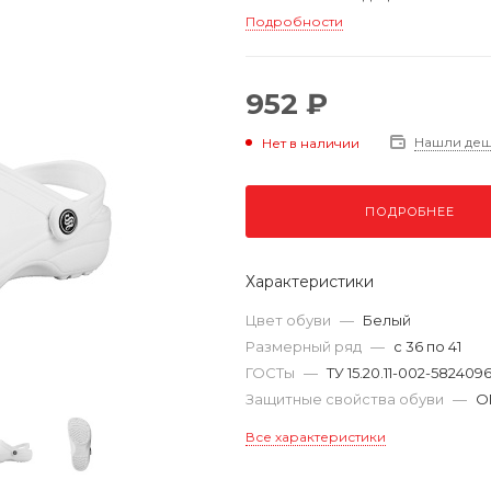
Подробности
952 ₽
Нашли де
Нет в наличии
ПОДРОБНЕЕ
Характеристики
Цвет обуви
—
Белый
Размерный ряд
—
с 36 по 41
ГОСТы
—
ТУ 15.20.11-002-5824096
Защитные свойства обуви
—
О
Все характеристики