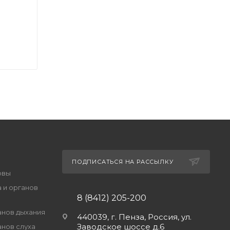
ПОДПИСАТЬСЯ НА РАССЫЛКУ
овы
 и органов
8 (8412) 205-200
анов дыхания
440039, г. Пенза, Россия, ул.
Заводское шоссе д.6
анов слуха