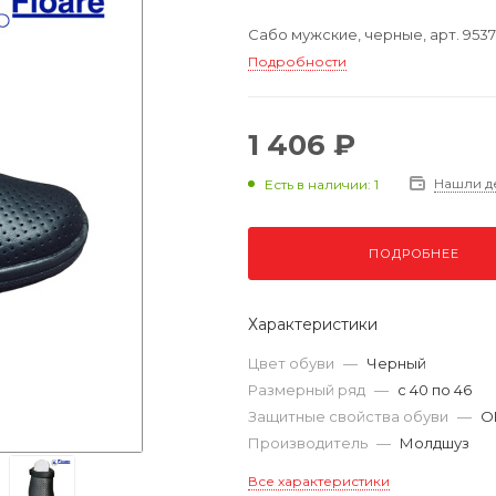
Сабо мужские, черные, арт. 953
Подробности
1 406 ₽
Нашли д
Есть в наличии: 1
ПОДРОБНЕЕ
Характеристики
Цвет обуви
—
Черный
Размерный ряд
—
с 40 по 46
Защитные свойства обуви
—
О
Производитель
—
Молдшуз
Все характеристики