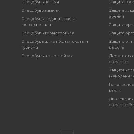
Спецобувь летняя
Защита гол
Спецобувь зимняя
Защита лица
зрения
Спецобувь медицинская и
повседневная
Защита орг
Спецобувь термостойкая
Защита орг
Спецобувь для рыбалки, охоты и
Защита от п
туризма
высоты
Спецобувь влагостойкая
Дерматоло
средства
Защита кол
(наколенник
Безопаснос
места
Диэлектрич
средства б