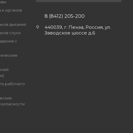
овы
 и органов
8 (8412) 205-200
анов дыхания
440039, г. Пенза, Россия, ул.
Заводское шоссе д.6
анов слуха
адения с
гические
еней
и)
ть рабочего
еские
езопасности