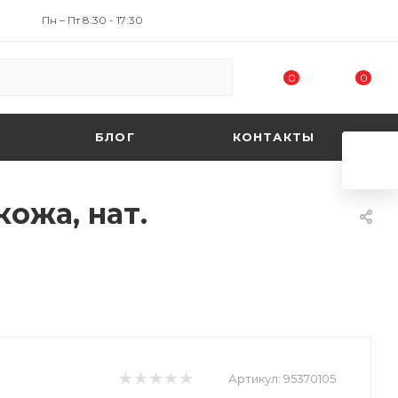
Пн – Пт 8:30 - 17:30
0
0
БЛОГ
КОНТАКТЫ
кожа, нат.
Артикул:
95370105