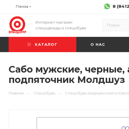
8 (841
Пенза
Интернет-магазин
спецодежды и спецобуви
КАТАЛОГ
О НАС
Сабо мужские, черные, а
подпяточник Молдшуз
—
—
Главная
Спецобувь
Спецобувь медицинская и повс