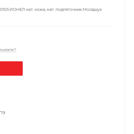
70105 ИОНЕЛ нат. кожа, нат. подпяточник Молдшуз
ешевле?
ПЗ