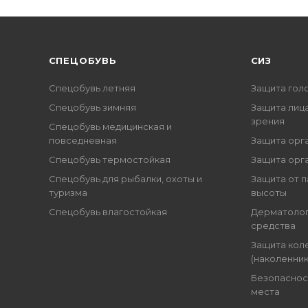
CПЕЦОБУВЬ
СИЗ
Спецобувь летняя
Защита гол
Спецобувь зимняя
Защита лица
зрения
Спецобувь медицинская и
повседневная
Защита орг
Спецобувь термостойкая
Защита орг
Спецобувь для рыбалки, охоты и
Защита от п
туризма
высоты
Спецобувь влагостойкая
Дерматоло
средства
Защита кол
(наколенник
Безопаснос
места