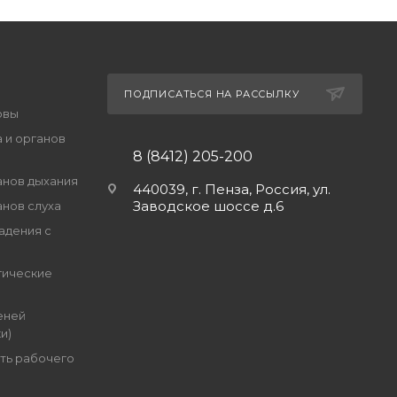
ПОДПИСАТЬСЯ НА РАССЫЛКУ
овы
 и органов
8 (8412) 205-200
анов дыхания
440039, г. Пенза, Россия, ул.
Заводское шоссе д.6
анов слуха
адения с
гические
еней
и)
ть рабочего