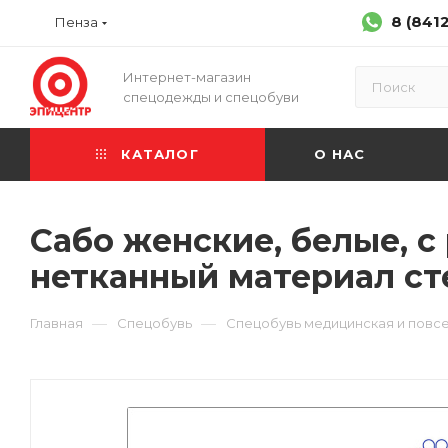
8 (841
Пенза
Интернет-магазин
спецодежды и спецобуви
КАТАЛОГ
О НАС
Сабо женские, белые, с
нетканный материал ст
—
—
Главная
Спецобувь
Спецобувь медицинская и повс