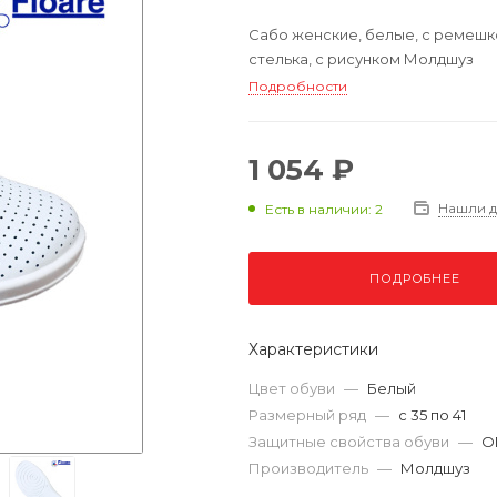
Сабо женские, белые, с ремешко
стелька, с рисунком Молдшуз
Подробности
1 054 ₽
Нашли 
Есть в наличии: 2
ПОДРОБНЕЕ
Характеристики
Цвет обуви
—
Белый
Размерный ряд
—
с 35 по 41
Защитные свойства обуви
—
О
Производитель
—
Молдшуз