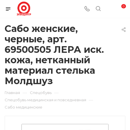
0
Сабо женские,
черные, арт.
69500505 ЛЕРА иск.
кожа, нетканный
материал стелька
Молдшуз
—
—
Главная
Спецобувь
—
Спецобувь медицинская и повседневная
Сабо медицинские