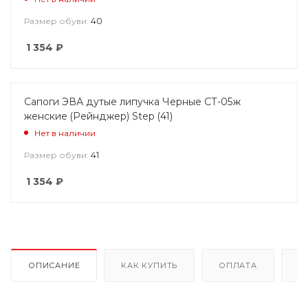
40
Размер обуви:
1 354
₽
Сапоги ЭВА дутые липучка Черные СТ-05ж
женские (Рейнджер) Step (41)
Нет в наличии
41
Размер обуви:
1 354
₽
ОПИСАНИЕ
КАК КУПИТЬ
ОПЛАТА
Д