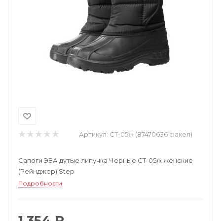
Артикул:
СТ-05ж (87470636 факел)
Сапоги ЭВА дутые липучка Черные СТ-05ж женские
(Рейнджер) Step
Подробности
1 354 ₽