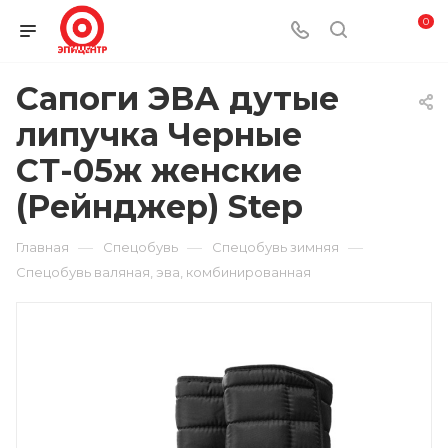
0
Сапоги ЭВА дутые
липучка Черные
СТ-05ж женские
(Рейнджер) Step
—
—
—
Главная
Спецобувь
Спецобувь зимняя
Спецобувь валяная, эва, комбинированная