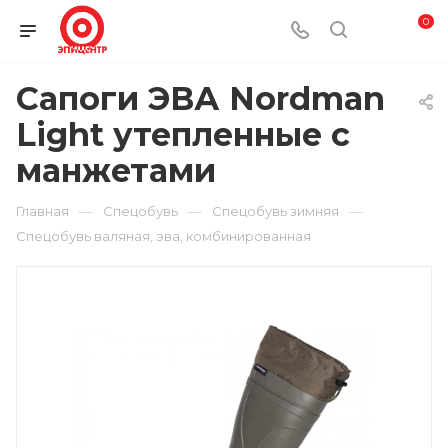
0
Сапоги ЭВА Nordman
Light утепленные с
манжетами
—
—
—
Главная
Спецобувь
Спецобувь зимняя
Спецобувь валяная, эва, комбинированная