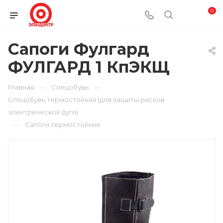
0
Сапоги Фулгард
ФУЛГАРД 1 КпЭКЩ
—
—
Главная
Спецобувь
Спецобувь термостойкая (для защиты рисков
электрической дуги)
—
Сапоги термостойкие