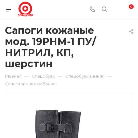
0
Сапоги кожаные
мод. 19РНМ-1 ПУ/
НИТРИЛ, КП,
шерстин
—
—
—
Главная
Спецобувь
Спецобувь зимняя
Сапоги зимние рабочие