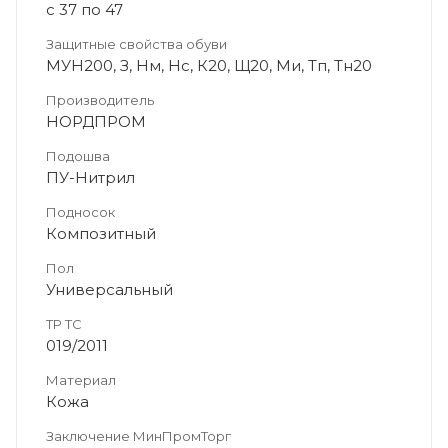
с 37 по 47
Защитные свойства обуви
МУН200, З, Нм, Нс, К20, Щ20, Ми, Тп, Тн20
Производитель
НОРДПРОМ
Подошва
ПУ-Нитрил
Подносок
Композитный
Пол
Универсальный
ТР ТС
019/2011
Материал
Кожа
Заключение МинПромТорг