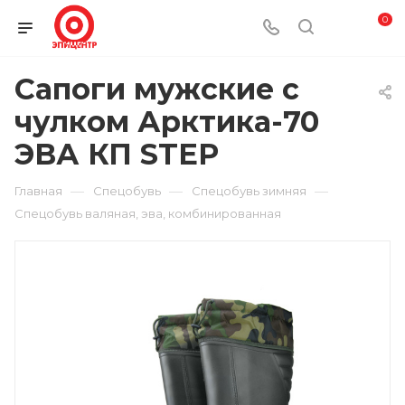
0
Сапоги мужские с
чулком Арктика-70
ЭВА КП STEP
—
—
—
Главная
Спецобувь
Спецобувь зимняя
Спецобувь валяная, эва, комбинированная