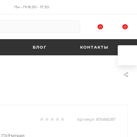
Пн – Пт 8:30 - 17:30
0
0
БЛОГ
КОНТАКТЫ
Артикул:
87488287
С ПУ/Нитрил