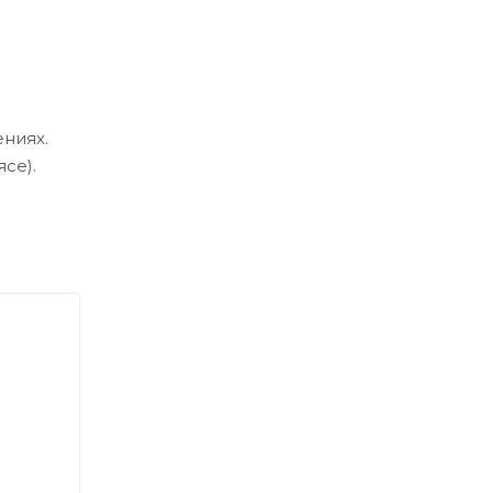
ниях.
се).