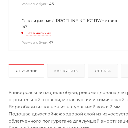
46
Размер обуви:
Сапоги (нат.мех) PROFLINE КП КС ПУ/Нитрил
(47)
Нет в наличии
47
Размер обуви:
ОПИСАНИЕ
КАК КУПИТЬ
ОПЛАТА
Универсальная модель обуви, рекомендована для р
строительной отрасли, металлургии и химической
Верх обуви выполнен из натуральной кожи 2 мм.
Подошва двухслойная: ходовой слой из износоусто
облегченного полиуретана для лучшей амортизаци