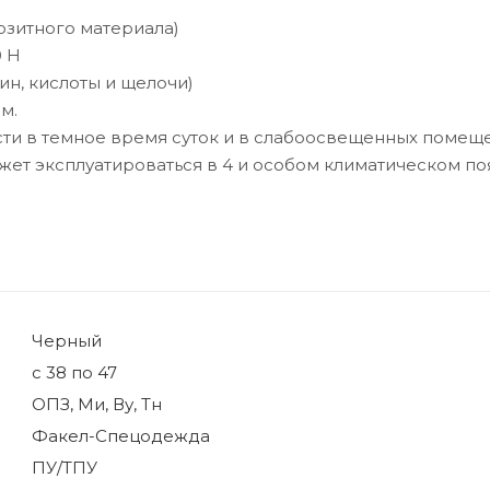
озитного материала)
0 Н
ин, кислоты и щелочи)
м.
и в темное время суток и в слабоосвещенных помеще
жет эксплуатироваться в 4 и особом климатическом поя
Черный
с 38 по 47
ОПЗ, Ми, Ву, Тн
Факел-Спецодежда
ПУ/ТПУ