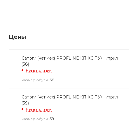
Цены
Сапоги (нат.мех) PROFLINE КП КС ПУ/Нитрил
(38)
Нет в наличии
38
Размер обуви:
Сапоги (нат.мех) PROFLINE КП КС ПУ/Нитрил
(39)
Нет в наличии
39
Размер обуви: