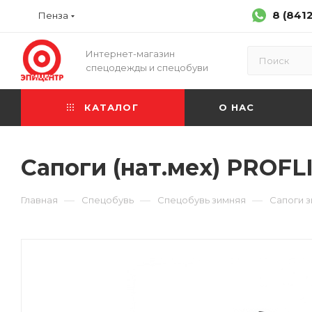
8 (841
Пенза
Интернет-магазин
спецодежды и спецобуви
КАТАЛОГ
О НАС
Сапоги (нат.мех) PROF
—
—
—
Главная
Спецобувь
Спецобувь зимняя
Сапоги 