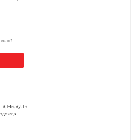
шевле?
З, Ми, Ву, Тн
одежда