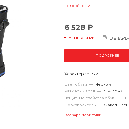
Подробности
6 528 ₽
Нашли де
Нет в наличии
ПОДРОБНЕЕ
Характеристики
Цвет обуви
—
Черный
Размерный ряд
—
с 38 по 47
Защитные свойства обуви
—
ОП
Производитель
—
Факел-Спец
Все характеристики