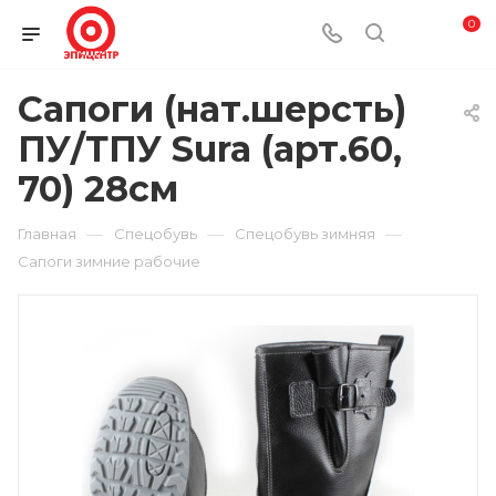
0
Сапоги (нат.шерсть)
ПУ/ТПУ Sura (арт.60,
70) 28см
—
—
—
Главная
Спецобувь
Спецобувь зимняя
Сапоги зимние рабочие