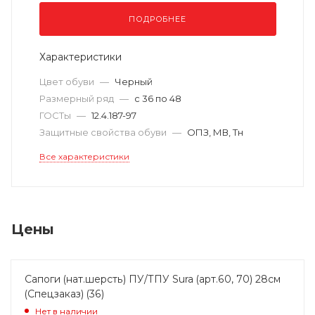
ПОДРОБНЕЕ
Характеристики
Цвет обуви
—
Черный
Размерный ряд
—
с 36 по 48
ГОСТы
—
12.4.187-97
Защитные свойства обуви
—
ОПЗ, МВ, Тн
Все характеристики
Цены
Сапоги (нат.шерсть) ПУ/ТПУ Sura (арт.60, 70) 28см
(Спецзаказ) (36)
Нет в наличии