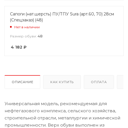
Сапоги (нат.шерсть) ПУ/ТПУ Sura (арт.60, 70) 28см
(Спецзаказ) (48)
Нет в наличии
48
Размер обуви:
4 182
₽
ОПИСАНИЕ
КАК КУПИТЬ
ОПЛАТА
Д
Универсальная модель, рекомендуемая для
нефтегазового комплекса, сельского хозяйства,
строительной отрасли, металлургии и химической
промышленности. Верх обуви выполнен из