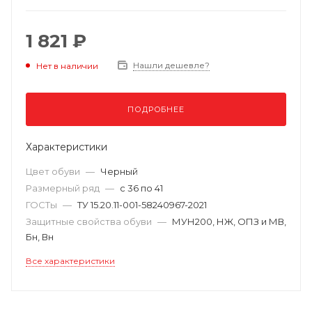
1 821 ₽
Нашли дешевле?
Нет в наличии
ПОДРОБНЕЕ
Характеристики
Цвет обуви
—
Черный
Размерный ряд
—
с 36 по 41
ГОСТы
—
ТУ 15.20.11-001-58240967-2021
Защитные свойства обуви
—
МУН200, НЖ, ОПЗ и МВ,
Бн, Вн
Все характеристики