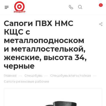
0
Сапоги ПВХ НМС
КЩС с
металлоподноском
и металлостелькой,
женские, высота 34,
черные
—
—
—
Главная
Спецобувь
Спецобувь влагостойкая
Сапоги резиновые рабочие