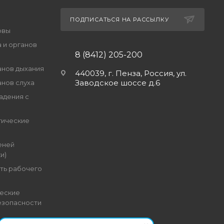
ПОДПИСАТЬСЯ НА РАССЫЛКУ
овы
 и органов
8 (8412) 205-200
анов дыхания
440039, г. Пенза, Россия, ул.
Заводское шоссе д.6
анов слуха
адения с
гические
еней
и)
ть рабочего
еские
езопасности