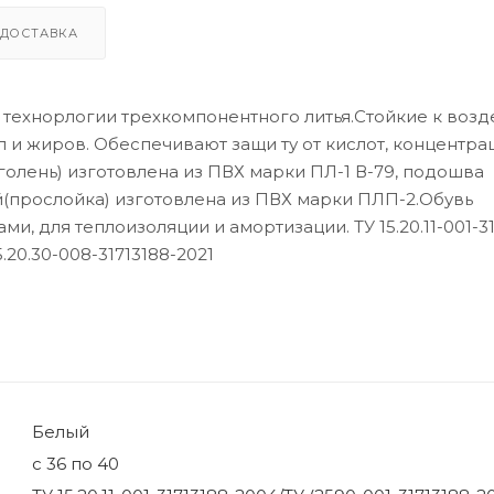
ДОСТАВКА
технорлогии трехкомпонентного литья.Стойкие к воз
л и жиров. Обеспечивают защи ту от кислот, концентр
(голень) изготовлена из ПВХ марки ПЛ-1 В-79, подошва
й(прослойка) изготовлена из ПВХ марки ПЛП-2.Обувь
, для теплоизоляции и амортизации. ТУ 15.20.11-001-31
5.20.30-008-31713188-2021
Белый
с 36 по 40