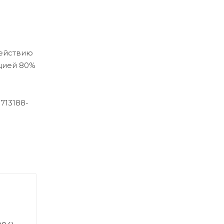
действию
ацией 80%
713188-