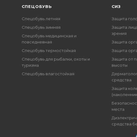
CПЕЦОБУВЬ
СИЗ
Спецобувь летняя
Защита гол
Спецобувь зимняя
Защита лица
зрения
Спецобувь медицинская и
повседневная
Защита орг
Спецобувь термостойкая
Защита орг
Спецобувь для рыбалки, охоты и
Защита от п
туризма
высоты
Спецобувь влагостойкая
Дерматоло
средства
Защита кол
(наколенник
Безопаснос
места
Диэлектрич
средства б