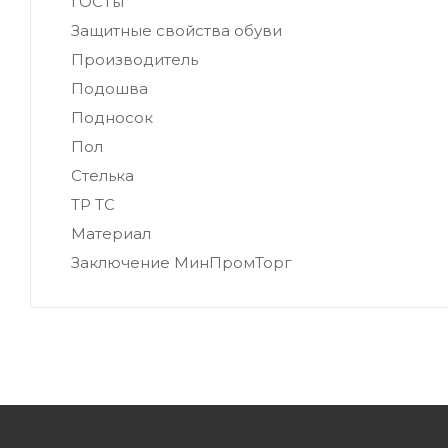
ГОСТы
Защитные свойства обуви
Производитель
Подошва
Подносок
Пол
Стелька
ТР ТС
Материал
Заключение МинПромТорг