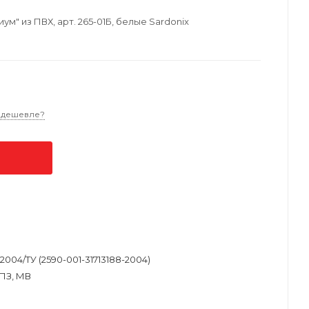
" из ПВХ, арт. 265-01Б, белые Sardonix
 дешевле?
8-2004/ТУ (2590-001-31713188-2004)
ПЗ, МВ