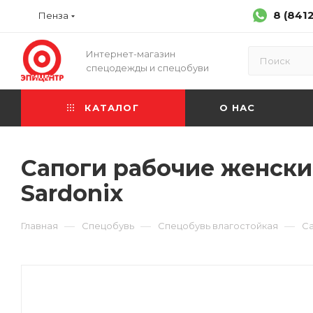
8 (841
Пенза
Интернет-магазин
спецодежды и спецобуви
КАТАЛОГ
О НАС
Сапоги рабочие женские
Sardonix
—
—
—
Главная
Спецобувь
Спецобувь влагостойкая
Са