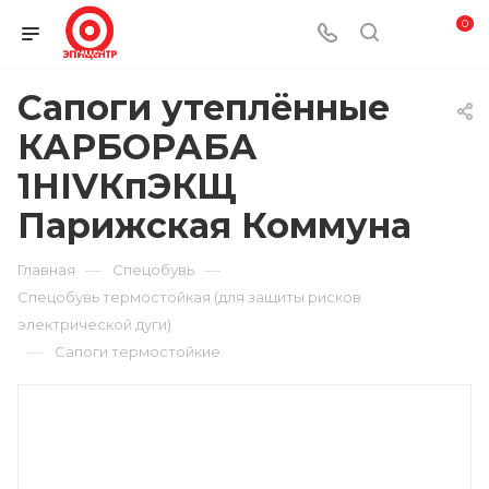
0
Сапоги утеплённые
КАРБОРАБА
1НIVКпЭКЩ
Парижская Коммуна
—
—
Главная
Спецобувь
Спецобувь термостойкая (для защиты рисков
электрической дуги)
—
Сапоги термостойкие