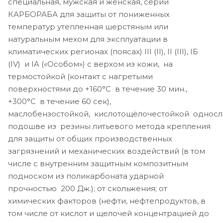
специальная, мужская и женская, серии
КАРБОРАБА для защиты от пониженных
температур утепленная шерстяным или
натуральным мехом для эксплуатации в
климатических регионах (поясах) III (II), II (III), IБ
(IV) и IA («Особом») с верхом из кожи, на
термостойкой (контакт с нагретыми
поверхностями до +160°С в течение 30 мин.,
+300°С в течение 60 сек),
маслобензостойкой, кислотощёлочестойкой однос
подошве из резины литьевого метода крепления
для защиты от общих производственных
загрязнений и механических воздействий (в том
числе с внутренним защитным композитным
подноском из поликарбоната ударной
прочностью 200 Дж.); от скольжения; от
химических факторов (нефти, нефтепродуктов, в
том числе от кислот и щелочей концентрацией до