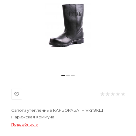
Сапоги утеплённые КАРБОРАБА 1НIVКпЭКЩ
Парижская Коммуна
Подробности