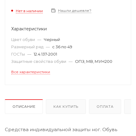
Нашли дешевле?
Нет в наличии
Характеристики
Цвет обуви
—
Черный
Размерный ряд
—
с 36 по 49
ГОСТы
—
12.4.137-2001
Защитные свойства обуви
—
ОПЗ, МВ, МУН200
Все характеристики
ОПИСАНИЕ
КАК КУПИТЬ
ОПЛАТА
Д
Средства индивидуальной защиты ног. Обувь