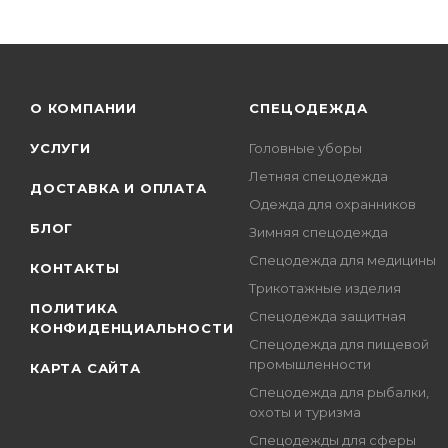
О КОМПАНИИ
СПЕЦОДЕЖДА
УСЛУГИ
Головные уборы
Летняя спецодежда
ДОСТАВКА И ОПЛАТА
Одежда для охранников
БЛОГ
Зимняя спецодежда
Спецодежда для медицины
КОНТАКТЫ
Трикотажные изделия
ПОЛИТИКА
Спецодежда защитная
КОНФИДЕНЦИАЛЬНОСТИ
Спецодежда для пищевой
промышленности
КАРТА САЙТА
Спецодежда для рыбалки,
охоты и туризма
Спецодежды для сферы