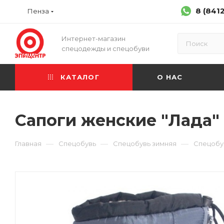
8 (841
Пенза
Интернет-магазин
спецодежды и спецобуви
КАТАЛОГ
О НАС
Сапоги женские "Лада" 
—
—
—
Главная
Спецобувь
Спецобувь зимняя
Спецобув