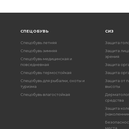
CПЕЦОБУВЬ
СИЗ
Спецобувь летняя
Защита гол
Спецобувь зимняя
Защита лица
зрения
Спецобувь медицинская и
повседневная
Защита орг
Спецобувь термостойкая
Защита орг
Спецобувь для рыбалки, охоты и
Защита от п
туризма
высоты
Спецобувь влагостойкая
Дерматоло
средства
Защита кол
(наколенник
Безопаснос
места