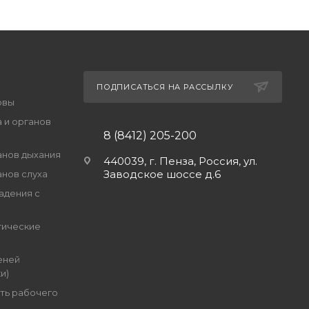
ПОДПИСАТЬСЯ НА РАССЫЛКУ
овы
 и органов
8 (8412) 205-200
анов дыхания
440039, г. Пенза, Россия, ул.
Заводское шоссе д.6
анов слуха
адения с
гические
еней
и)
ть рабочего