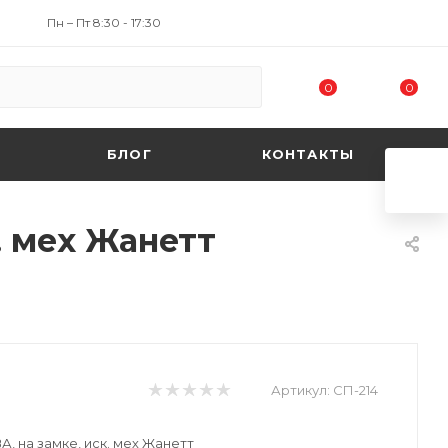
Пн – Пт 8:30 - 17:30
0
0
БЛОГ
КОНТАКТЫ
. мех Жанетт
Артикул:
СП-214
А, на замке, иск. мех Жанетт