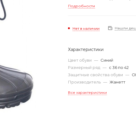
Подробности
Нашли де
Нет в наличии
Характеристики
Цвет обуви
—
Синий
Размерный ряд
—
с 36 по 42
Защитные свойства обуви
—
О
Производитель
—
Жанетт
Все характеристики