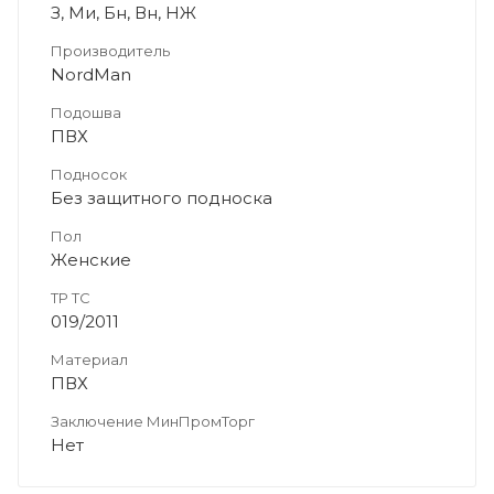
З, Ми, Бн, Вн, НЖ
Производитель
NordMan
Подошва
ПВХ
Подносок
Без защитного подноска
Пол
Женские
ТР ТС
019/2011
Материал
ПВХ
Заключение МинПромТорг
Нет