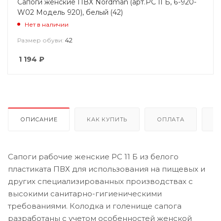
Сапоги женские ПВХ Nordman (арт.РС 11 Б, 6-920-
W02 Модель 920), белый (42)
Нет в наличии
42
Размер обуви:
1 194
₽
ОПИСАНИЕ
КАК КУПИТЬ
ОПЛАТА
Д
Сапоги рабочие женские РС 11 Б из белого
пластиката ПВХ для использования на пищевых и
других специализированных производствах с
высокими санитарно-гигиеническими
требованиями. Колодка и голенище сапога
разработаны с учетом особенностей женской