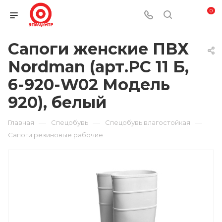
0
Сапоги женские ПВХ
Nordman (арт.РС 11 Б,
6-920-W02 Модель
920), белый
—
—
—
Главная
Спецобувь
Спецобувь влагостойкая
Сапоги резиновые рабочие