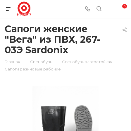
0
Сапоги женские
"Вега" из ПВХ, 267-
03Э Sardonix
—
—
—
Главная
Спецобувь
Спецобувь влагостойкая
Сапоги резиновые рабочие