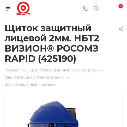
0
Щиток защитный
лицевой 2мм. НБТ2
ВИЗИОН® РОСОМЗ
RAPID (425190)
—
—
Главная
Средства индивидуальной защиты
—
Защита лица и органов зрения
Щитки защитные лицевые