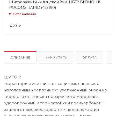
Щиток защитный лицевой 2мм. НБТ2 ВИЗИОН®
РОСОМЗ RAPID (425190)
Нет в наличии
473
₽
ОПИСАНИЕ
КАК КУПИТЬ
ОПЛАТА
Д
ЩИТОК:
-характеристики щитков защитных лицевых с
наголовным креплением:-увеличенный экран из
твердого оптически прозрачного материала
ударопрочный и термостойкий поликарбонат –
защита от высокоскоростных летящих частиц
с высокоэнергетическим ударом, имеет