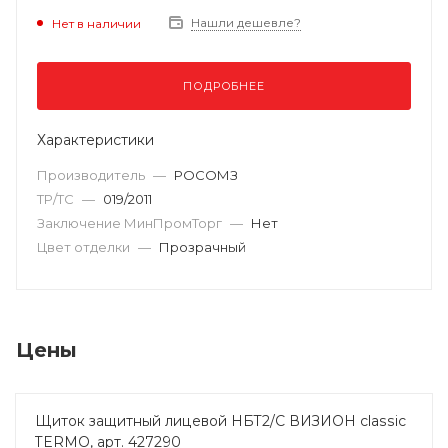
Нашли дешевле?
Нет в наличии
ПОДРОБНЕЕ
Характеристики
Производитель
—
РОСОМЗ
ТР/ТС
—
019/2011
Заключение МинПромТорг
—
Нет
Цвет отделки
—
Прозрачный
Цены
Щиток защитный лицевой НБТ2/С ВИЗИОН classic
TERMO, арт. 427290