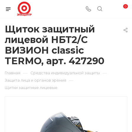
0
Щиток защитный
лицевой НБТ2/С
ВИЗИОН classic
TERMO, арт. 427290
—
—
Главная
Средства индивидуальной защиты
—
Защита лица и органов зрения
Щитки защитные лицевые