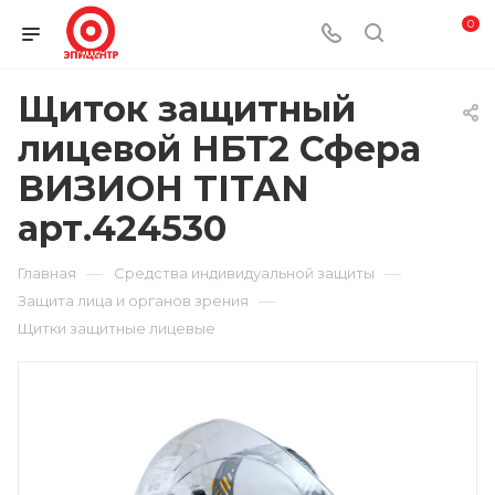
0
Щиток защитный
лицевой НБТ2 Сфера
ВИЗИОН TITAN
арт.424530
—
—
Главная
Средства индивидуальной защиты
—
Защита лица и органов зрения
Щитки защитные лицевые