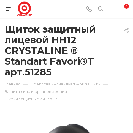
0
Щиток защитный
лицевой НН12
CRYSTALINE ®
Standart Favori®T
арт.51285
—
—
Главная
Средства индивидуальной защиты
—
Защита лица и органов зрения
Щитки защитные лицевые