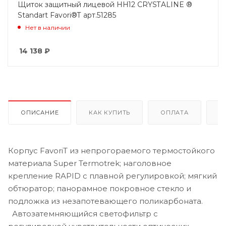
Щиток защитный лицевой НН12 CRYSTALINE ®
Standart Favori®T арт.51285
Нет в наличии
14 138
₽
ОПИСАНИЕ
КАК КУПИТЬ
ОПЛАТА
Д
Корпус FavoriT из непрогораемого термостойкого
материала Super Termotrek; наголовное
крепление RAPID с плавной регулировкой; мягкий
обтюратор; панорамное покровное стекло и
подложка из незапотевающего поликарбоната.
Автозатемняющийся светофильтр с