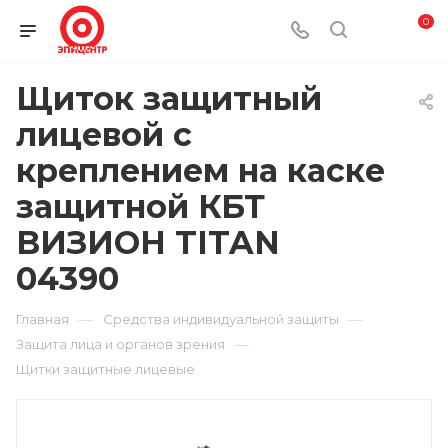
0
Щиток защитный
лицевой с
креплением на каске
защитной КБТ
ВИЗИОН TITAN
04390
—
—
Главная
Средства индивидуальной защиты
—
Защита лица и органов зрения
Щитки защитные лицевые