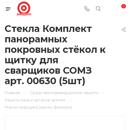
0
Стекла Комплект
панорамных
покровных стёкол к
щитку для
сварщиков СОМЗ
арт. 00630 (5шт)
—
—
Главная
Средства индивидуальной защиты
—
Защита лица и органов зрения
Маски сварщика (маски, фильтры)