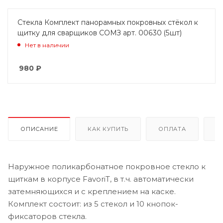
Стекла Комплект панорамных покровных стёкол к
щитку для сварщиков СОМЗ арт. 00630 (5шт)
Нет в наличии
980
₽
ОПИСАНИЕ
КАК КУПИТЬ
ОПЛАТА
Д
Наружное поликарбонатное покровное стекло к
щиткам в корпусе FavoriT, в т.ч. автоматически
затемняющихся и с креплением на каске.
Комплект состоит: из 5 стекол и 10 кнопок-
фиксаторов стекла.