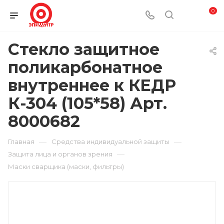
0
Стекло защитное
поликарбонатное
внутреннее к КЕДР
К-304 (105*58) Арт.
8000682
—
—
Главная
Средства индивидуальной защиты
—
Защита лица и органов зрения
Маски сварщика (маски, фильтры)