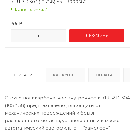
КЕДР К-304 (105*58) Арт. 8000682
Есть в наличии: 7
48
₽
В КОРЗИНУ
ОПИСАНИЕ
КАК КУПИТЬ
ОПЛАТА
Д
Стекло поликарбонатное внутреннее к КЕДР К-304
(105 * 58) предназначено для защиты от
механических повреждений и брызг
раскалённого металла, установленный в маске
автоматический светофильтр — "хамелеон".