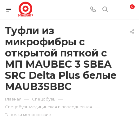
0
Туфли из
микрофибры с
открытой пяткой с
МП MAUBEC 3 SBEA
SRC Delta Plus белые
MAUB3SBBC
—
—
Главная
Спецобувь
—
Спецобувь медицинская и повседневная
Тапочки медицинские