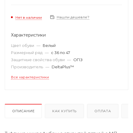
Нашли дешевле?
Нет в наличии
Характеристики
Цвет обуви
—
Белый
Размерный ряд
—
с 36 по 47
Защитные свойства обуви
—
ОПЗ
Производитель
—
DeltaPlus™
Все характеристики
ОПИСАНИЕ
КАК КУПИТЬ
ОПЛАТА
Д