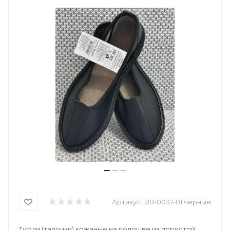
Артикул:
120-0037-01 черные
Туфли (тапочки) кожаные на подошве из пористой