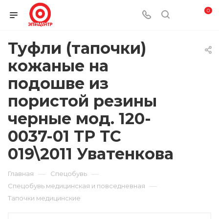
0
Туфли (тапочки)
кожаные на
подошве из
пористой резины
черные мод. 120-
0037-01 ТР ТС
019\2011 Уватенкова
—
—
Главная
Спецобувь
—
Спецобувь медицинская и повседневная
Тапочки медицинские