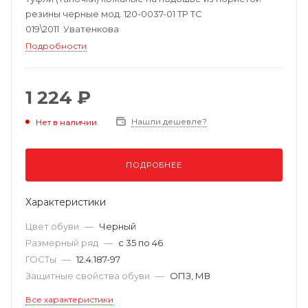
резины черные мод. 120-0037-01 ТР ТС
019\2011 Уватенкова
Подробности
1 224 ₽
Нашли дешевле?
Нет в наличии
ПОДРОБНЕЕ
Характеристики
Цвет обуви
—
Черный
Размерный ряд
—
с 35 по 46
ГОСТы
—
12.4.187-97
Защитные свойства обуви
—
ОПЗ, МВ
Все характеристики