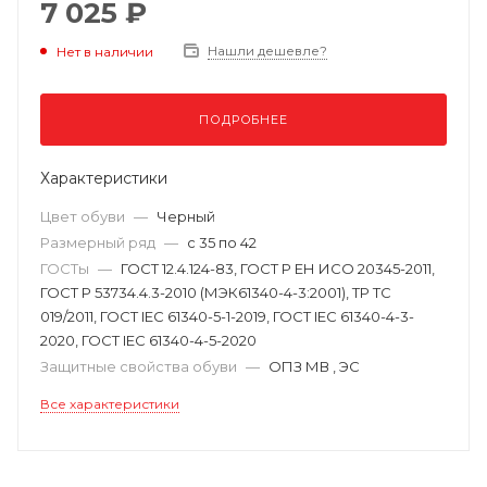
7 025 ₽
Нашли дешевле?
Нет в наличии
ПОДРОБНЕЕ
Характеристики
Цвет обуви
—
Черный
Размерный ряд
—
с 35 по 42
ГОСТы
—
ГОСТ 12.4.124-83, ГОСТ Р ЕН ИСО 20345-2011,
ГОСТ Р 53734.4.3-2010 (МЭК61340-4-3:2001), ТР ТС
019/2011, ГОСТ IEC 61340-5-1-2019, ГОСТ IEC 61340-4-3-
2020, ГОСТ IEC 61340-4-5-2020
Защитные свойства обуви
—
ОПЗ МВ , ЭС
Все характеристики