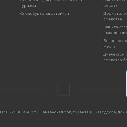
туризма
высоты
Спецобувь влагостойкая
Дерматоло
средства
Защита кол
(наколенник
Безопаснос
места
Диэлектрич
средства б
501001 440039, Пензенская обл, г. Пенза, ш. Заводское, дом 