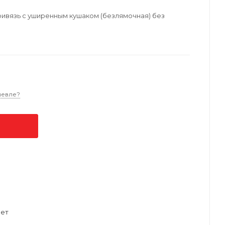
ривязь с уширенным кушаком (безлямочная) без
шевле?
ет