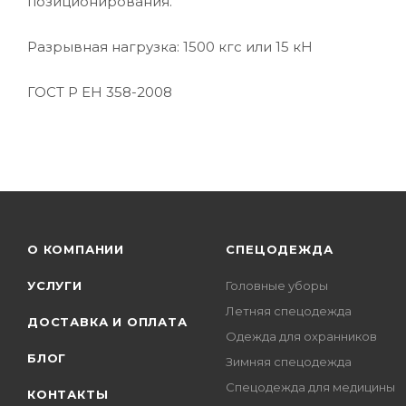
позиционирования.
Разрывная нагрузка: 1500 кгс или 15 кН
ГОСТ Р ЕН 358-2008
О КОМПАНИИ
СПЕЦОДЕЖДА
УСЛУГИ
Головные уборы
Летняя спецодежда
ДОСТАВКА И ОПЛАТА
Одежда для охранников
БЛОГ
Зимняя спецодежда
Спецодежда для медицины
КОНТАКТЫ