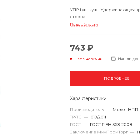
УПР I уш. куш - Удерживающая п
стропа
Подробности
743 ₽
Нашли де
Нет в наличии
ПОДРОБНЕЕ
Характеристики
Производитель
—
Молот НПП
ТР/ТС
—
019/2011
ГОСТ
—
ГОСТ Р ЕН 358-2008
Заключение МинПромТорг
—
Н