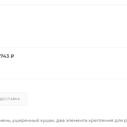
743
₽
ДОСТАВКА
мень, уширенный кушак, два элемента крепления для 