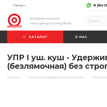
8 (841
Пенза
Интернет-магазин
спецодежды и спецобуви
КАТАЛОГ
О НАС
УПР I уш. куш - Удерж
(безлямочная) без стро
—
—
Главная
Средства индивидуальной защиты
Защита о