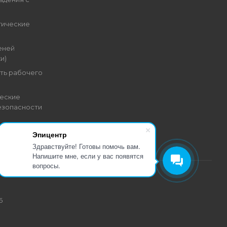
гические
еней
и)
ть рабочего
еские
езопасности
Эпицентр
Здравствуйте! Готовы помочь вам.
Напишите мне, если у вас появятся
вопросы.
6