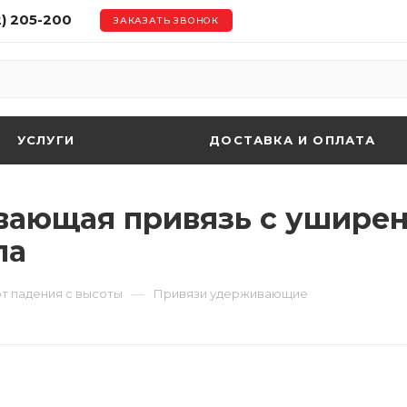
2) 205-200
ЗАКАЗАТЬ ЗВОНОК
УСЛУГИ
ДОСТАВКА И ОПЛАТА
ивающая привязь с ушир
па
—
т падения с высоты
Привязи удерживающие