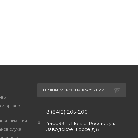
ПОДПИСАТЬСЯ НА РАССЫЛКУ
овы
 и органов
8 (8412) 205-200
анов дыхания
440039, г. Пенза, Россия, ул.
Заводское шоссе д.6
анов слуха
адения с