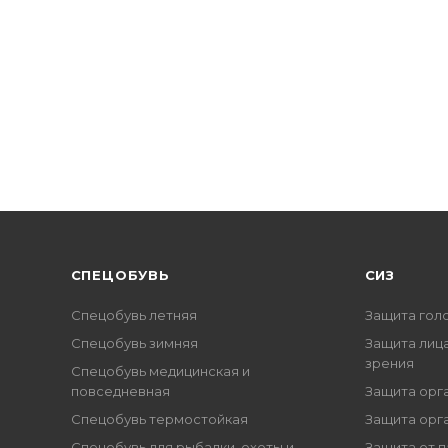
CПЕЦОБУВЬ
СИЗ
Спецобувь летняя
Защита гол
Спецобувь зимняя
Защита лица
зрения
Спецобувь медицинская и
повседневная
Защита орг
Спецобувь термостойкая
Защита орг
Спецобувь для рыбалки, охоты и
Защита от п