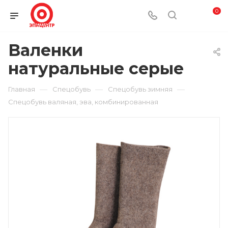
0
Валенки
натуральные серые
—
—
—
Главная
Спецобувь
Спецобувь зимняя
Спецобувь валяная, эва, комбинированная