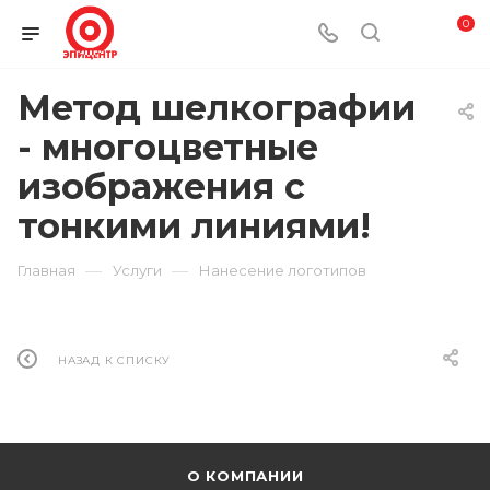
0
Метод шелкографии
- многоцветные
изображения с
тонкими линиями!
—
—
Главная
Услуги
Нанесение логотипов
НАЗАД К СПИСКУ
О КОМПАНИИ