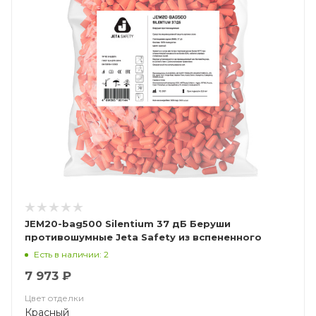
JEM20-bag500 Silentium 37 дБ Беруши
противошумные Jeta Safety из вспененного
полиуретана, пакет 500 пар для диспенсера
Есть в наличии: 2
7 973 ₽
Цвет отделки
Красный