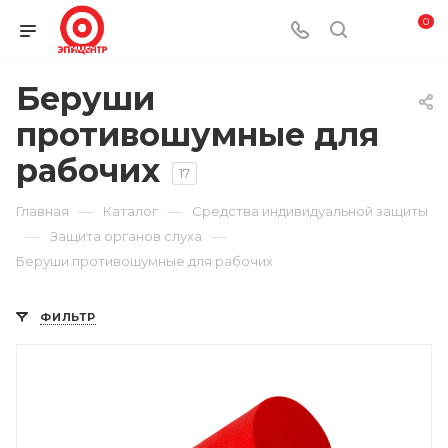
0
Беруши
противошумные для
рабочих
17
—
—
Главная
Каталог
Средства индивидуальной защиты
—
—
Защита органов слуха
Беруши противошумные для рабочих
ФИЛЬТР