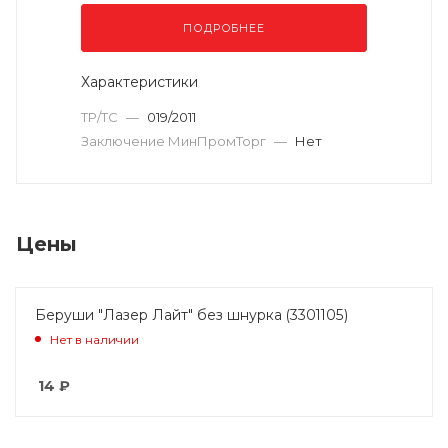
ПОДРОБНЕЕ
Характеристики
ТР/ТС
—
019/2011
Заключение МинПромТорг
—
Нет
Цены
Беруши "Лазер Лайт" без шнурка (3301105)
Нет в наличии
14
₽