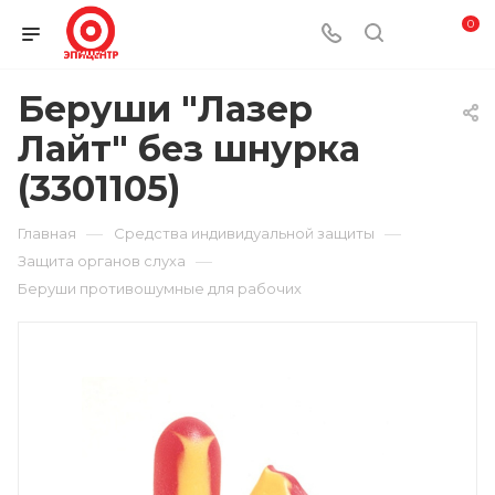
0
Беруши "Лазер
Лайт" без шнурка
(3301105)
—
—
Главная
Средства индивидуальной защиты
—
Защита органов слуха
Беруши противошумные для рабочих