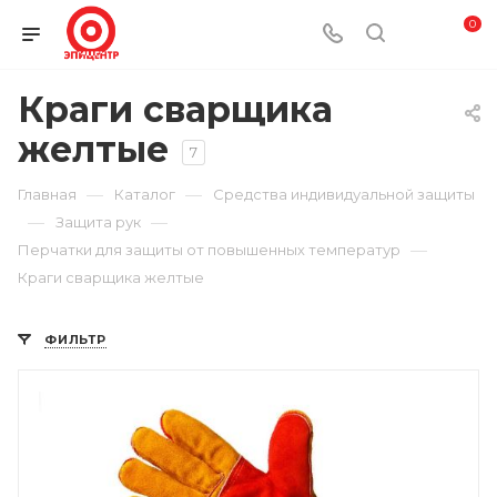
0
Краги сварщика
желтые
7
—
—
Главная
Каталог
Средства индивидуальной защиты
—
—
Защита рук
—
Перчатки для защиты от повышенных температур
Краги сварщика желтые
ФИЛЬТР